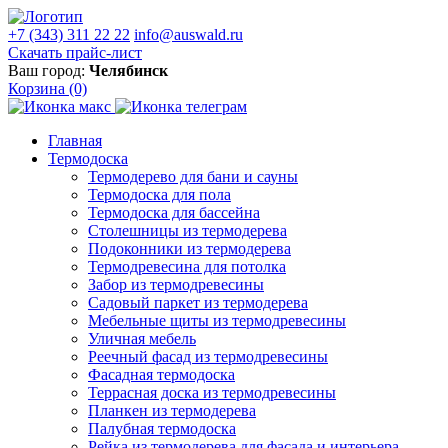
+7 (343) 311 22 22
info@auswald.ru
Скачать прайс-лист
Ваш город:
Челябинск
Корзина
(0)
Главная
Термодоска
Термодерево для бани и сауны
Термодоска для пола
Термодоска для бассейна
Столешницы из термодерева
Подоконники из термодерева
Термодревесина для потолка
Забор из термодревесины
Садовый паркет из термодерева
Мебельные щиты из термодревесины
Уличная мебель
Реечный фасад из термодревесины
Фасадная термодоска
Террасная доска из термодревесины
Планкен из термодерева
Палубная термодоска
Рейка из термодерева для фасада и интерьера