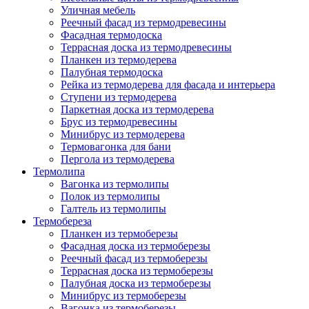
Уличная мебель
Реечный фасад из термодревесины
Фасадная термодоска
Террасная доска из термодревесины
Планкен из термодерева
Палубная термодоска
Рейка из термодерева для фасада и интерьера
Ступени из термодерева
Паркетная доска из термодерева
Брус из термодревесины
Минибрус из термодерева
Термовагонка для бани
Пергола из термодерева
Термолипа
Вагонка из термолипы
Полок из термолипы
Галтель из термолипы
Термобереза
Планкен из термоберезы
Фасадная доска из термоберезы
Реечный фасад из термоберезы
Террасная доска из термоберезы
Палубная доска из термоберезы
Минибрус из термоберезы
Вагонка из термоберезы