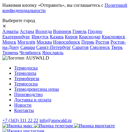
Нажимая кнопку «Отправить», вы соглашаетесь с
Политикой
конфиденциальности
Выберите город
⨯
Алматы
Астана
Вологда
Воронеж
Гомель
Гродно
Екатеринбург
Иркутск
Казань
Киров
Краснодар
Красноярск
Минск
Могилёв
Москва
Новосибирск
Пермь
Ростов
Ростов-
на-Дону
Самара
Санкт-Петербург
Саратов
Смоленск
Тверь
Тюмень
Челябинск
Ярославль
Термодоска
Термолипа
Термобереза
Термососна
Термодревесина цены
Производство
Доставка и оплата
Новости
Контакты
+7 (343) 311 22 22
info@auswald.ru