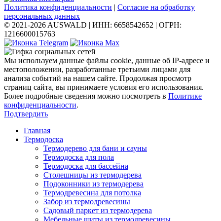
Политика конфиденциальности
|
Согласие на обработку
персональных данных
© 2021-2026 AUSWALD
|
ИНН: 6658542652
|
ОГРН:
1216600015763
Мы используем данные файлы cookie, данные об IP-адресе и
местоположении, разработанные третьими лицами для
анализа событий на нашем сайте. Продолжая просмотр
страниц сайта, вы принимаете условия его использования.
Более подробные сведения можно посмотреть в
Политике
конфиденциальности
.
Подтвердить
Главная
Термодоска
Термодерево для бани и сауны
Термодоска для пола
Термодоска для бассейна
Столешницы из термодерева
Подоконники из термодерева
Термодревесина для потолка
Забор из термодревесины
Садовый паркет из термодерева
Мебельные щиты из термодревесины