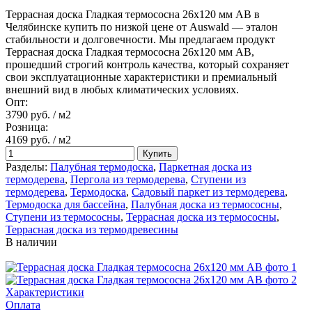
Террасная доска Гладкая термососна 26х120 мм АВ в
Челябинске купить по низкой цене от Auswald — эталон
стабильности и долговечности. Мы предлагаем продукт
Террасная доска Гладкая термососна 26х120 мм АВ,
прошедший строгий контроль качества, который сохраняет
свои эксплуатационные характеристики и премиальный
внешний вид в любых климатических условиях.
Опт:
3790 руб.
/ м2
Розница:
4169 руб.
/ м2
Купить
Разделы:
Палубная термодоска
,
Паркетная доска из
термодерева
,
Пергола из термодерева
,
Ступени из
термодерева
,
Термодоска
,
Садовый паркет из термодерева
,
Термодоска для бассейна
,
Палубная доска из термососны
,
Ступени из термососны
,
Террасная доска из термососны
,
Террасная доска из термодревесины
В наличии
Характеристики
Оплата