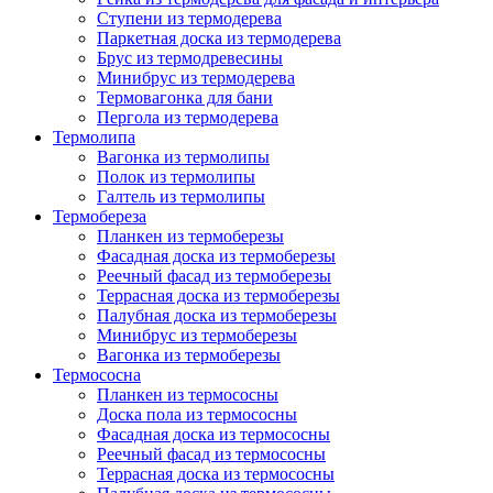
Ступени из термодерева
Паркетная доска из термодерева
Брус из термодревесины
Минибрус из термодерева
Термовагонка для бани
Пергола из термодерева
Термолипа
Вагонка из термолипы
Полок из термолипы
Галтель из термолипы
Термобереза
Планкен из термоберезы
Фасадная доска из термоберезы
Реечный фасад из термоберезы
Террасная доска из термоберезы
Палубная доска из термоберезы
Минибрус из термоберезы
Вагонка из термоберезы
Термососна
Планкен из термососны
Доска пола из термососны
Фасадная доска из термососны
Реечный фасад из термососны
Террасная доска из термососны